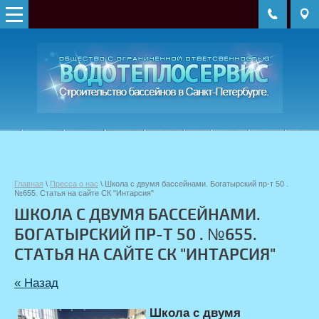
Главная
\
Пресса о нас
\
Школа с двумя бассейнами. Богатырский пр-т 50 .
№655. Статья на сайте СК "Интарсия"
ШКОЛА С ДВУМЯ БАССЕЙНАМИ.
БОГАТЫРСКИЙ ПР-Т 50 . №655.
СТАТЬЯ НА САЙТЕ СК "ИНТАРСИЯ"
« Назад
Школа с двумя