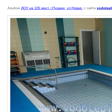
Альбом
ДОУ на 105 мест. г.Пушкин, ул.Новая.
с сайта
vodotepl